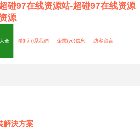
-超碰97在线资源站-超碰97在线资源
7资源
大全
聯(lián)系我們
企業(yè)信息
訪客留言
包裝解決方案