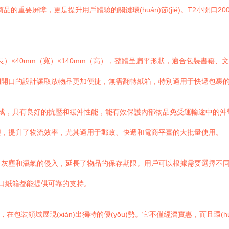
商品的重要屏障，更是提升用戶體驗的關鍵環(huán)節(jié)。T2小開口20
）×40mm（寬）×140mm（高），整體呈扁平形狀，適合包裝書籍、文
。側開口的設計讓取放物品更加便捷，無需翻轉紙箱，特別適用于快遞包裹
制成，具有良好的抗壓和緩沖性能，能有效保護內部物品免受運輸途中的沖擊。
程，提升了物流效率，尤其適用于郵政、快遞和電商平臺的大批量使用。
了灰塵和濕氣的侵入，延長了物品的保存期限。用戶可以根據需要選擇不
小開口紙箱都能提供可靠的支持。
包裝領域展現(xiàn)出獨特的優(yōu)勢。它不僅經濟實惠，而且環(h