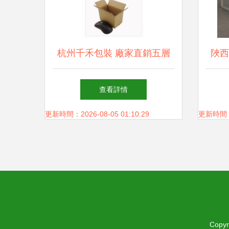
杭州千禾包裝 廠家直銷五層
陜西
特硬12號紙箱，滿88即享包郵
卓越
查看詳情
更新時間：2026-08-05 01:10:29
更新時間：20
Copyr