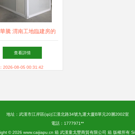
華騰 渭南工地臨建房的
選擇——專業(yè)住人集
查看詳情
裝箱活動板房生產廠家
26-08-05 00:31:42
地址：武漢市江岸區(qū)江漢北路34號九運大廈B單元20層2002室
電話：1777971**
ight © 2026
www.caijiapu.cn
箱
武漢童戈豐商貿有限公司
箱
版權所有
S