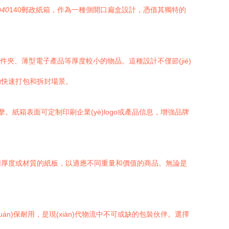
0
40
140郵政紙箱，作為一種側開口扁盒設計，憑借其獨特的
件夾、薄型電子產品等厚度較小的物品。這種設計不僅節(jié)
的快速打包和拆封場景。
紙箱表面可定制印刷企業(yè)logo或產品信息，增強品牌
同厚度或材質的紙板，以適應不同重量和價值的商品。無論是
uán)保耐用，是現(xiàn)代物流中不可或缺的包裝伙伴。選擇