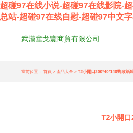
超碰97在线小说-超碰97在线影院-
总站-超碰97在线自慰-超碰97中文
武漢童戈豐商貿有限公司
當前位置：
首頁
>
產品大全
>
T2小開口200*40*140郵
T2小開口