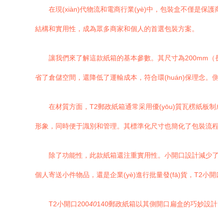
在現(xiàn)代物流和電商行業(yè)中，包裝盒不僅是保護
結構和實用性，成為眾多商家和個人的首選包裝方案。
讓我們來了解這款紙箱的基本參數。其尺寸為200mm（長
省了倉儲空間，還降低了運輸成本，符合環(huán)保理念
在材質方面，T2郵政紙箱通常采用優(yōu)質瓦楞紙板
形象，同時便于識別和管理。其標準化尺寸也簡化了包裝流
除了功能性，此款紙箱還注重實用性。小開口設計減少
個人寄送小件物品，還是企業(yè)進行批量發(fā)貨，T2
T2小開口200
40
140郵政紙箱以其側開口扁盒的巧妙設計，在