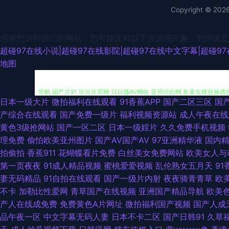
Copyright © 202
感谢您访问我们的网站，您可能还对以下资源感兴趣：荆州泼爻
超碰97在线小说|超碰97在线影院|超碰97在线中文字幕|超碰9
地图
日本一级大片
微拍福利在线观看
91香蕉APP
国产二区三区
国
久久素人 五月大香蕉网站 含羞草影院福利院 欧美人操 日韩三级国产 午
产综合在线观看
国产免费一级片
福利视频资源站
成人午夜在线
黄色3级抢网站
国产一区二区
日本一级婬片
久久免费手机视频
导航 国产片91 玖玖玖草网 日日骚AV网站 亚州综合网 影音先锋丝袜诱惑
理免费
偷怕欧美亚州图片
国产AV国产AV
97亚洲精华液
国内
拍偷拍
香蕉911
花蝴蝶看片免费
白丝美女免费网站
欧美女人与
91九色熟女 超碰蜜桃 国产一区二 极品探花视频 男人天堂网在线 日韩一级
第一页夜夜
91成人精品视频
蜜桃爱爱视频
乱伦熟女五月天
91
妻无码精品
91自拍在线观看
国产一级片内射
夜夜骑青青草
欧
码专区 91深喉 www性性 东方亚洲色图91 黑丝后入91 久久大香蕉物
不卡
加勒比性爱网
青草国产在线视频
亚洲国产精品导航
欧美
产人在线成免费
免费黄色A片网址
微拍福利国产视频
国产人成
91精品视频在线 白虎美洞内射 岛国AV一二 激情桃色操 蜜桃成熟网站
品午夜一区
中文字幕无码人妻
日本不卡二区
国产日韩91
久草