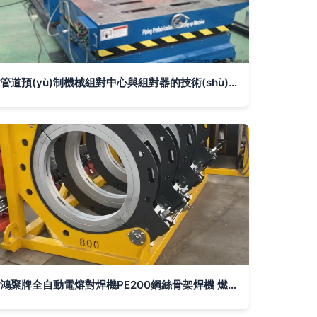
管道預(yù)制機械組對中心與組對器的技術(shù)特點及應(yīng)用優(yōu)勢
鴻聚牌全自動電熔對焊機PE200鋼絲骨架焊機 燃氣管道焊接的專業(yè)之選