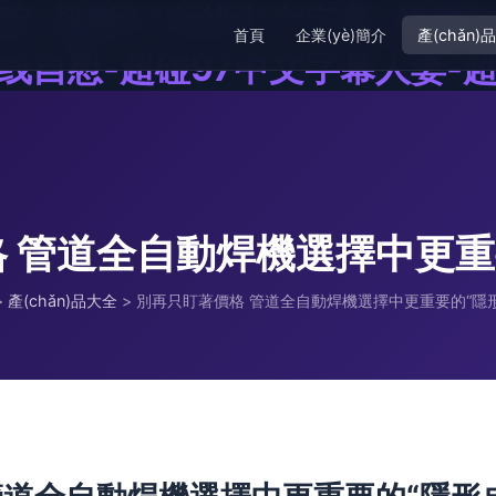
院-超碰97在线中文字幕-超碰9
首頁
企業(yè)簡介
產(chǎn)
线自慰-超碰97中文字幕人妻-超
 管道全自動焊機選擇中更重
>
產(chǎn)品大全
>
別再只盯著價格 管道全自動焊機選擇中更重要的“隱形