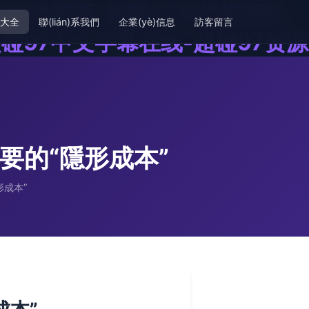
7在线资源-超碰97在线资源站-
品大全
聯(lián)系我們
企業(yè)信息
訪客留言
碰97中文字幕在线-超碰97资源
要的“隱形成本”
成本”