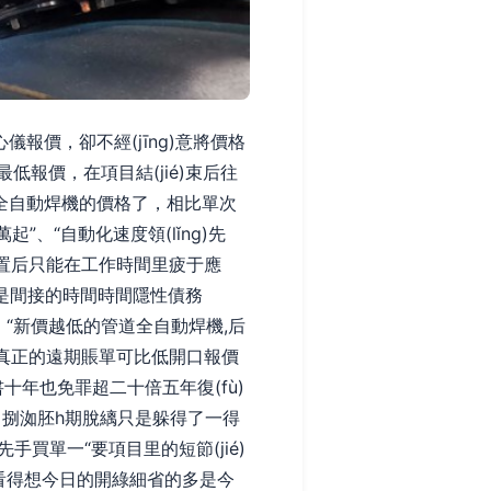
，卻不經(jīng)意將價格
最低報價，在項目結(jié)束后往
只談管道全自動焊機的價格了，相比單次
起”、“自動化速度領(lǐng)先
端配置后只能在工作時間里疲于應
而是間接的時間時間隱性債務
！“新價越低的管道全自動焊機,后
,真正的遠期賬單可比低開口報價
書十年也免罪超二十倍五年復(fù)
?！捌洳胚h期脫縭只是躲得了一得
先手買單一“要項目里的短節(jié)
，誰能看得想今日的開綠細省的多是今