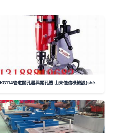
KG114管道開孔器與開孔機 山東佳信機械設(shè)備專業(yè)解析