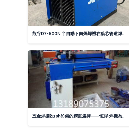
熊谷D7-500N 半自動下向焊焊機在藥芯管道焊接中的卓越應(yīng)用
五金焊接設(shè)備的精度選擇——恒焊·焊機為您揭示優(yōu)質(zhì)焊接新方向