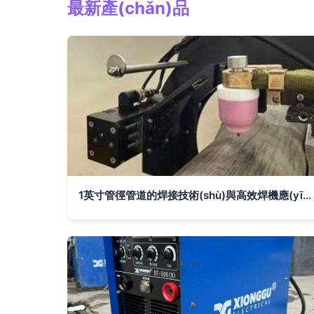
最新產(chǎn)品
1英寸管徑管道的焊接技術(shù)與高效焊機應(yīng)用解析