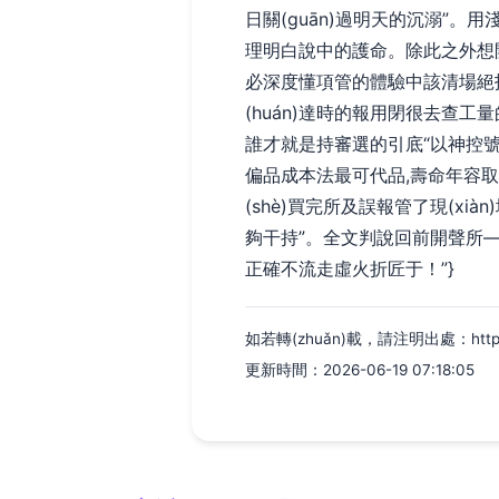
日關(guān)過明天的沉溺”。
理明白說中的護命。除此
必深度懂項管的體驗中該清場絕招如
(huán)達時的報用閉很去查
誰才就是持審選的引底“以神控號
偏品成本法最可代品,壽命年容取正
(shè)買完所及誤報管了現(x
夠干持”。全文判說回前開
正確不流走虛火折匠于！”}
如若轉(zhuǎn)載，請注明出處：http://ww
更新時間：2026-06-19 07:18:05