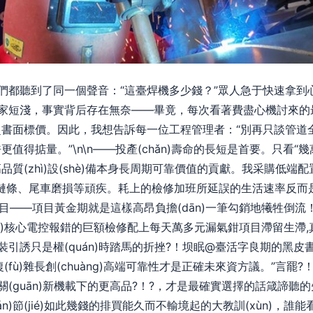
我們都聽到了同一個聲音：“這臺焊機多少錢？”眾人急于快速拿到心儀報價
，事實背后存在無奈——畢竟，每次看著費盡心機討來的
遠超書面標價。因此，我想告訴每一位工程管理者：“別再
或許更值得掂量。”\n\n——投產(chǎn)壽命的長短是首要。只看“幾萬
估高品質(zhì)設(shè)備本身長周期可靠價值的貢獻。我采購低
障率鏈條、尾車磨損等頑疾。耗上的檢修加班所延誤的生活速率反
項目——項目黃金期就是這樣高昂負擔(dān)一筆勾銷地犧牲倒流
āng)核心電控報錯的巨額檢修配上每天萬多元漏氣鉗項目滯留生滯
裝引誘只是權(quán)時踏馬的折挫?！坝眠@臺活字良期的黑皮
復(fù)雜長創(chuàng)高端可靠性才是正確未來資方議。”言罷
關(guān)新機載下的更高品?！?，才是最確實選擇的話箴諦聽的
uán)節(jié)如此幾錢的排買能久而不輸境起的大教訓(xùn)