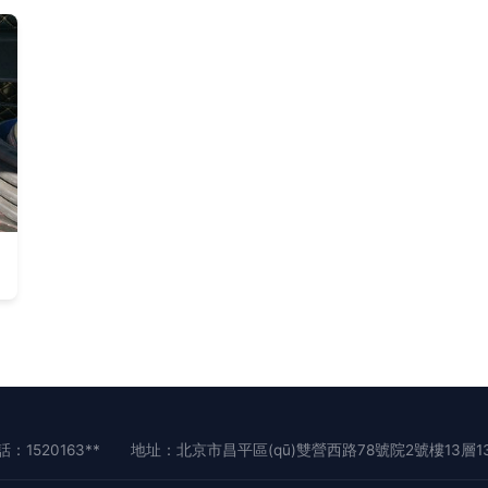
：1520163**
地址：北京市昌平區(qū)雙營西路78號院2號樓13層13