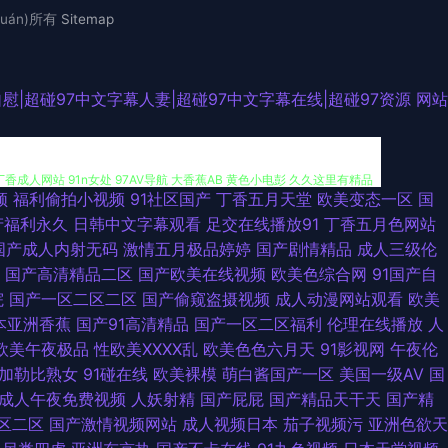
uán)所有
Sitemap
自慰|超碰97中文字幕人妻|超碰97中文字幕在线|超碰97资源
网站
频
福利偷拍小视频
91社区国产
丁香五月天堂
欧美变态一区
国
福利院 日本色色 偷拍一区二区 亚洲视频往址 97资源网站 第一福利在线
产福利永久
日韩中文字幕观看
足交在线播放91
丁香五月色网站
国产成人内射无码
激情五月极品婷婷
国产剧情精品
成人三级伦
香成人网站 91n女处 97AV导航 大香蕉AB 黄色小电彭 久久这里有精品
国产高清精品二区
国产欧美在线视频
欧美色综合网
91国产自
院
国产一区二区二区
国产偷窥盗摄视频
成人动漫网站观看
欧美
锋青青草 91丝袜稀缺资源 99激情 九九热99视频 青娱乐91国产 日韩无
本亚洲香蕉
国产91高清精品
国产一区二区福利
伦理在线播放
人
欧美午夜极品
性欧美ⅩⅩⅩⅩ乱
欧美色色六月天
91影视网
午夜伦
碰碰 成人国产精品 国产香蕉99 久久素人 欧美欧美 深夜影院a 伊人黄久久
加勒比熟女
91碰在线
欧美裸模
萌白酱国产一区
美国一级AV
国
成人午夜免费视频
人妖射精
国产屁屁
国产精品天干天
国产精
兔费产品精品 欧美天天激情 日韩三级中文字幕 亭亭五月综合 伊人婷婷影院
区二区
国产激情视频网站
成人视频日本
茄子视频污
亚洲色欲天