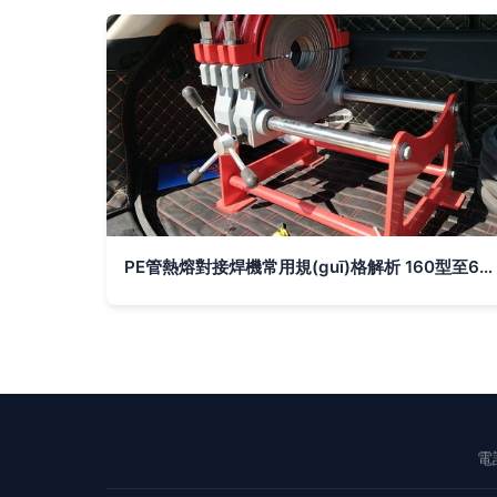
PE管熱熔對接焊機常用規(guī)格解析 160型至630型動力的選擇與應(yīng)用
電話