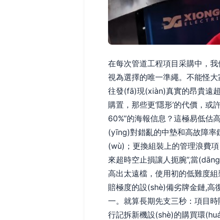
在每次管道工程項目采購中，
視為選擇的唯一準繩。不能怪大家短淺
往發(fā)現(xiàn)真實的昂貴
購置，那些更‘隱形’的代價，
60%”的海報信息？這極易低
(yīng)對錯亂的中墊和高故
(wù)；更換組裝上的管理浪費
來超時空止損讓人扼腕”,當(d
高出太遠檔，使用初的低難度組
賠極度的設(shè)備劣牌金鏈,高
一。就算長期先支三秒：項目時
行記拆新機設(shè)的購買環(h