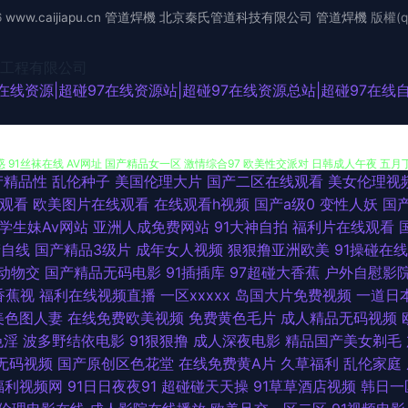
6
www.caijiapu.cn
管道焊機
北京秦氏管道科技有限公司
管道焊機
版權(q
工程有限公司
7在线资源|超碰97在线资源站|超碰97在线资源总站|超碰97在线
产精品性
乱伦种子
美国伦理大片
国产二区在线观看
美女伦理视
夜久久电影 亚洲色情五月天 91你懂的在线 操碰资源97 国产性爱大片网站 老司机午夜
观看
欧美图片在线观看
在线观看h视频
国产a级0
变性人妖
国
学生妹Av网站
亚洲人成免费网站
91大神自拍
福利片在线观看
 91丝袜在线 AV网址 国产精品女一区 激情综合97 欧美性交派对 日韩成人午夜 五月丁
精自线
国产精品3级片
成年女人视频
狠狠撸亚洲欧美
91操碰在线
动物交
国产精品无码电影
91插插库
97超碰大香蕉
户外自慰影
精品 午夜另类成人AV 国产精品1区2区 男人必备69视频 欧美十八 色域91大神 影音先
香蕉视
福利在线视频直播
一区xxxxx
岛国大片免费视频
一道日
美色图人妻
在线免费欧美视频
免费黄色毛片
成人精品无码视频
业 欧美性爱激情综合 日本男女网站 四虎av在线网址 性爱色图韩国 51在线视频导航 99
色淫
波多野结依电影
91狠狠撸
成人深夜电影
精品国产美女剃毛
无码视频
国产原创区色花堂
在线免费黄A片
久草福利
乱伦家庭
 欧洲色爱 丝袜足交电影亚洲 亚洲海角天堂 91网站直接观看 岛国精品在线播放 精品
福利视频网
91日日夜夜91
超碰碰天天操
91草草酒店视频
韩日一