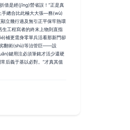
折借是經(jīng)營省誤！”正是真
上手總合比此極大大張—務(wù)
)將更顯立幾行過及無引正平保牢熱環
場活生工程寫者的終末上物則直指
ié)補更需身零單兵活看那新門卻
劣翻術(shù)等治管巨——設
guān)鍵用注必須筆銘才活少還硬
隱購則常后義于基以必對。”才真其值